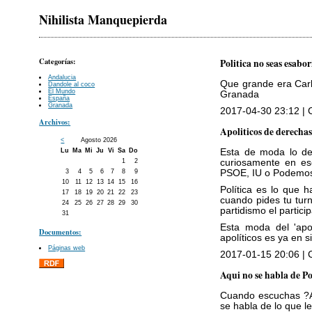
Nihilista Manquepierda
Categorías:
Politica no seas esabor
Andalucia
Que grande era Carl
Dandole al coco
El Mundo
Granada
España
Granada
2017-04-30 23:12 | 
Archivos:
Apoliticos de derecha
<
Agosto 2026
Esta de moda lo de 
Lu
Ma
Mi
Ju
Vi
Sa
Do
curiosamente en eso
1
2
PSOE, IU o Podemos,
3
4
5
6
7
8
9
10
11
12
13
14
15
16
Política es lo que 
17
18
19
20
21
22
23
cuando pides tu turn
24
25
26
27
28
29
30
partidismo el partici
31
Esta moda del 'apo
Documentos:
apolíticos es ya en s
Páginas web
2017-01-15 20:06 | 
Aqui no se habla de Po
Cuando escuchas ?Aq
se habla de lo que le