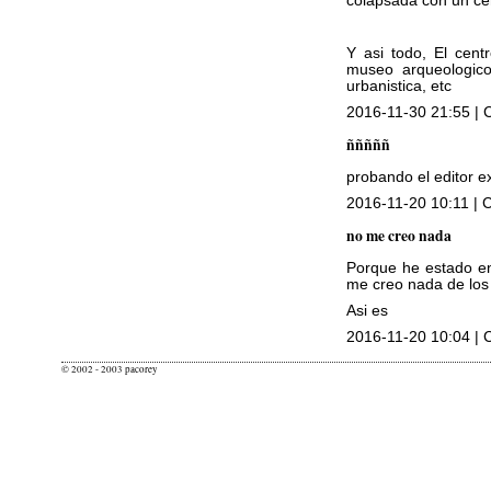
colapsada con un cen
Y asi todo, El cent
museo arqueologico
urbanistica, etc
2016-11-30 21:55 | 
ñññññ
probando el editor e
2016-11-20 10:11 | C
no me creo nada
Porque he estado en 
me creo nada de los
Asi es
2016-11-20 10:04 | 
© 2002 - 2003 pacorey