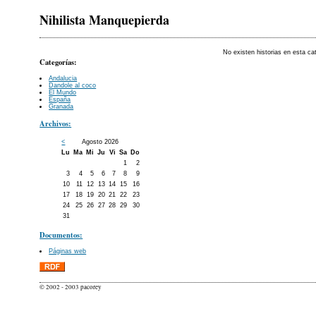
Nihilista Manquepierda
No existen historias en esta ca
Categorías:
Andalucia
Dandole al coco
El Mundo
España
Granada
Archivos:
<
Agosto 2026
Lu
Ma
Mi
Ju
Vi
Sa
Do
1
2
3
4
5
6
7
8
9
10
11
12
13
14
15
16
17
18
19
20
21
22
23
24
25
26
27
28
29
30
31
Documentos:
Páginas web
© 2002 - 2003 pacorey